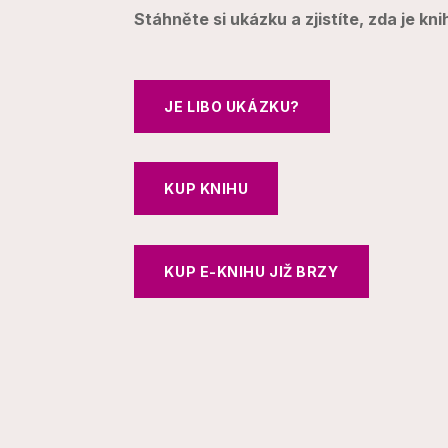
Stáhněte si ukázku a zjistíte, zda je kni
JE LIBO UKÁZKU?
KUP KNIHU
KUP E-KNIHU JIŽ BRZY