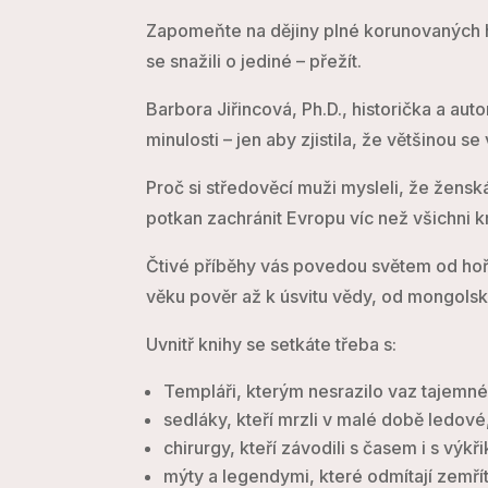
Zapomeňte na dějiny plné korunovaných hla
se snažili o jediné – přežít.
Barbora Jiřincová, Ph.D., historička a au
minulosti – jen aby zjistila, že většinou 
Proč si středověcí muži mysleli, že žensk
potkan zachránit Evropu víc než všichni k
Čtivé příběhy vás povedou světem od hoříc
věku pověr až k úsvitu vědy, od mongols
Uvnitř knihy se setkáte třeba s:
Templáři, kterým nesrazilo vaz tajemné 
sedláky, kteří mrzli v malé době ledové
chirurgy, kteří závodili s časem i s výkř
mýty a legendymi, které odmítají zemří