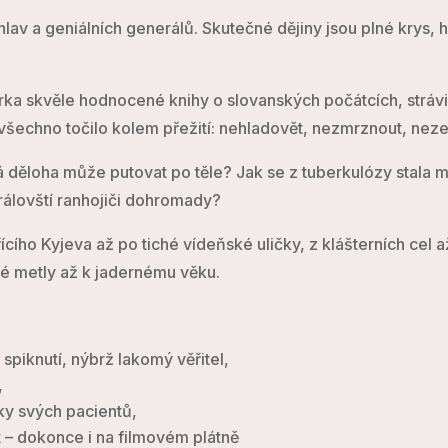
v a geniálních generálů. Skutečné dějiny jsou plné krys, hla
torka skvěle hodnocené knihy o slovanských počátcích, strá
se všechno točilo kolem přežití: nehladovět, nezmrznout, nez
á děloha může putovat po těle? Jak se z tuberkulózy stala m
rálovští ranhojiči dohromady?
ího Kyjeva až po tiché vídeňské uličky, z klášterních cel 
ké metly až k jadernému věku.
spiknutí, nýbrž lakomý věřitel,
,
iky svých pacientů,
t – dokonce i na filmovém plátně