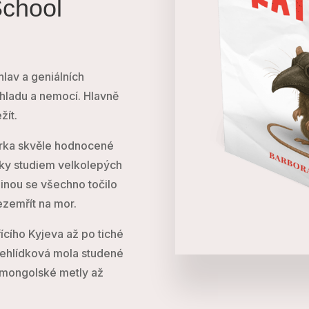
School
lav a geniálních
 hladu a nemocí. Hlavně
žít.
torka skvěle hodnocené
roky studiem velkolepých
tšinou se všechno točilo
ezemřít na mor.
cího Kyjeva až po tiché
přehlídková mola studené
d mongolské metly až