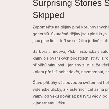
Surprising Stories 
Skipped
Zapomeňte na dějiny plné korunovaných h
generálů. Skutečné dějiny jsou plné krys,
jsou plné lidí, kteří se snažili o jediné – pře
Barbora Jiřincová, Ph.D., historička a au
knihy o slovanských počátcích, strávila 
příběhů minulosti – jen aby zjistila, že vě
kolem přežití: nehladovět, nezmrznout, n
Čtivé příběhy vás povedou světem od hoří
vídeňské uličky, z klášterních cel až na 
války; od věku pověr až k úsvitu vědy, o
k jadernému věku.