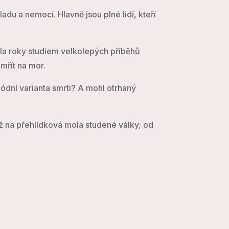
du a nemocí. Hlavně jsou plné lidí, kteří
vila roky studiem velkolepých příběhů
emřít na mor.
ódní varianta smrti? A mohl otrhaný
až na přehlídková mola studené války; od