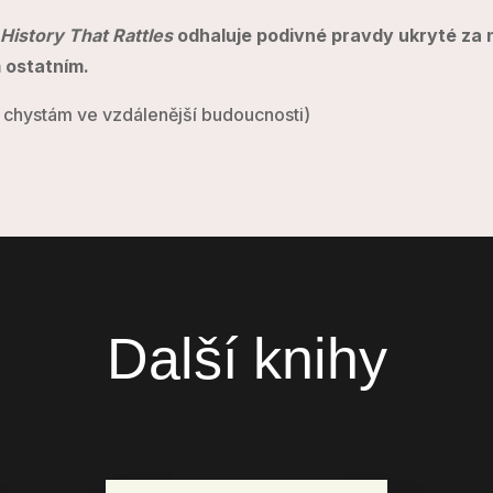
a
History That Rattles
odhaluje podivné pravdy ukryté za n
m ostatním.
d chystám ve vzdálenější budoucnosti)
Další knihy