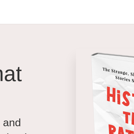
hat
p and